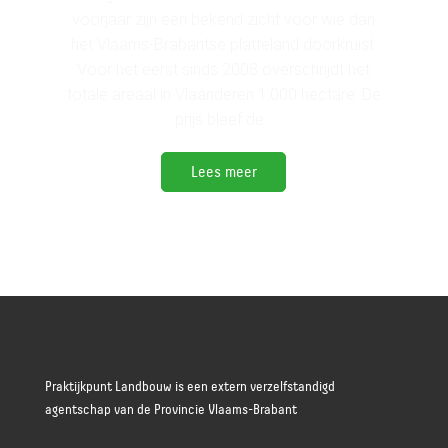
voorjaar zijn een bekend zicht voor wie dan
het Vlaams-Brabantse platteland doorkruist.
Voor het eerst sinds 2008 overschrijdt het
totale areaal in Vlaanderen 1.000 hectare. De
prijs bleef de...
Lees meer
Praktijkpunt Landbouw is een extern verzelfstandigd
agentschap van de
Provincie Vlaams-Brabant