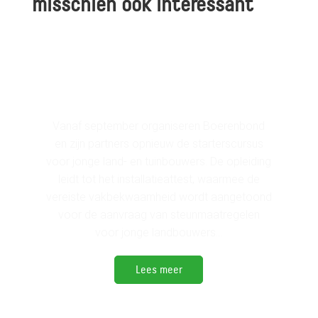
misschien ook interessant
Starterscursus land- en
tuinbouw vanaf september
Vanaf september organiseren Boerenbond
en zijn partners opnieuw de starterscursus
voor jonge land- en tuinbouwers. De opleiding
leidt tot het installatieattest, waarmee de
vereiste vakbekwaamheid wordt aangetoond
voor de aanvraag van steunmaatregelen
voor jonge landbouwers...
Lees meer
Nieuwe teelten in de