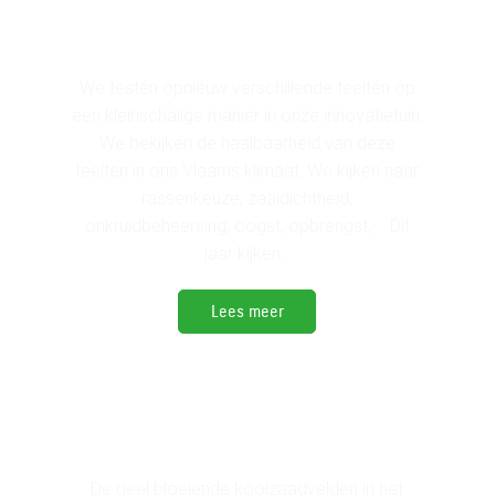
innovatietuin
We testen opnieuw verschillende teelten op
een kleinschalige manier in onze innovatietuin.
We bekijken de haalbaarheid van deze
teelten in ons Vlaams klimaat. We kijken naar
rassenkeuze, zaaidichtheid,
onkruidbeheersing, oogst, opbrengst, … Dit
jaar kijken...
Lees meer
Meer dan 1.000 ha
winterkoolzaad
De geel bloeiende koolzaadvelden in het